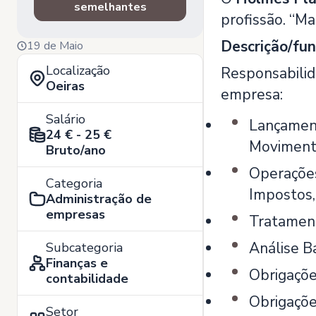
semelhantes
profissão. “M
Descrição/fun
19 de Maio
Localização
Responsabilida
Oeiras
empresa:
Salário
Lançament
24 € - 25 €
Movimento
Bruto/ano
Operações
Categoria
Impostos,
Administração de
empresas
Tratament
Análise B
Subcategoria
Finanças e
Obrigaçõe
contabilidade
Obrigaçõe
Setor