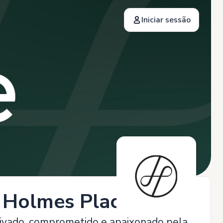
Iniciar sessão
- Holmes Place
vado, comprometido e apaixonado pela