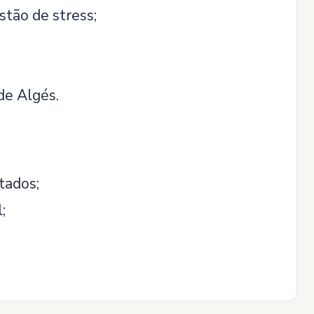
stão de stress;
de Algés.
tados;
;