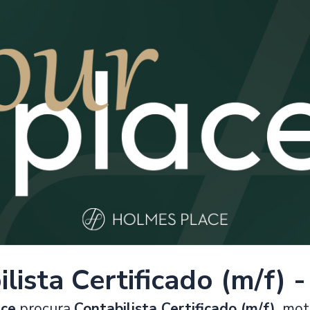
lista Certificado (m/f) 
ace
procura
Contabilista Certificado (m/f),
moti