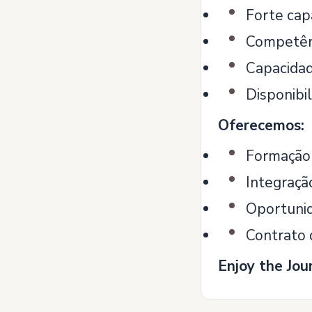
Forte cap
Competênc
Capacidad
Disponibi
Oferecemos:
Formação i
Integraçã
Oportunid
Contrato 
Enjoy the Jou