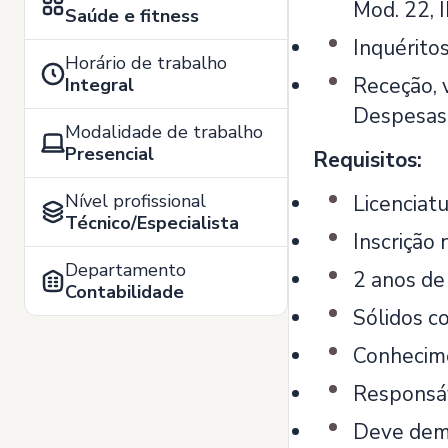
Mod. 22, I
Saúde e fitness
Inquéritos
Horário de trabalho
Receção, 
Integral
Despesas,
Modalidade de trabalho
Presencial
Requisitos:
Nível profissional
Licenciat
Técnico/Especialista
Inscrição 
Departamento
2 anos de 
Contabilidade
Sólidos c
Conhecime
Responsáv
Deve demo