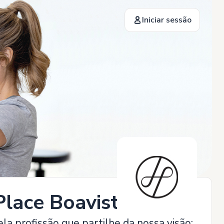
Iniciar sessão
Place Boavista
ela profissão que partilhe da nossa visão: