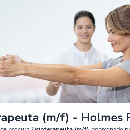
rapeuta (m/f) - Holmes 
ace
procura
Fisioterapeuta (m/f)
, apaixonado p