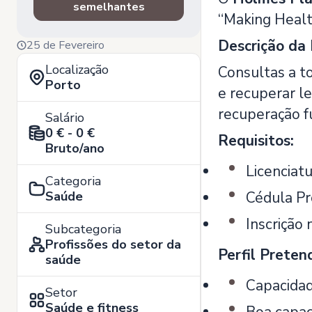
semelhantes
“Making Healt
Descrição da 
25 de Fevereiro
Localização
Consultas a t
Porto
e recuperar le
recuperação f
Salário
0 € - 0 €
Requisitos:
Bruto/ano
Licenciatu
Categoria
Saúde
Cédula Pro
Inscrição 
Subcategoria
Profissões do setor da
Perfil Preten
saúde
Capacidade
Setor
Saúde e fitness