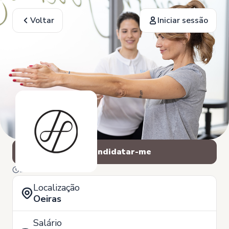
Voltar
Iniciar sessão
Candidatar-me
26 de Fevereiro
Localização
Oeiras
Salário