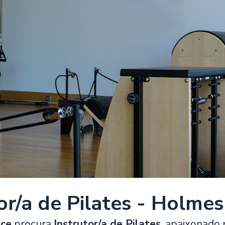
or/a de Pilates - Holme
ace
procura
Instrutor/a de Pilates
, apaixonado 