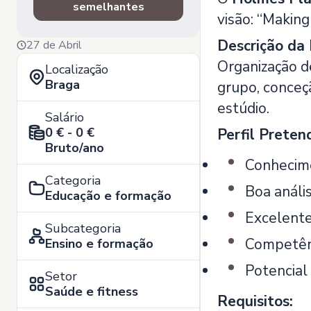
semelhantes
visão: “Making
Descrição da 
27 de Abril
Organização de
Localização
Braga
grupo, conceç
estúdio.
Salário
0 € - 0 €
Perfil Preten
Bruto/ano
Conhecime
Categoria
Boa anális
Educação e formação
Excelente
Subcategoria
Competên
Ensino e formação
Potencial
Setor
Saúde e fitness
Requisitos: